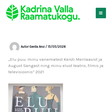
Skip
to
content
Autor
Gerda Ansi
/
15/05/2026
„Elu puu: minu vanematest Kersti Merilaasist ja
August Sangast ning minu elust teatris, filmis ja
televisioonis“ 2021