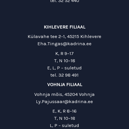
tel. 32 52 440
KIHLEVERE FILIAAL
Külavahe tee 2-1, 45215 Kihlevere
Eha.Tingas@kadrina.ee
K, R 9–17
T, N 10–18
E, L, P – suletud
tel. 32 98 491
VOHNJA FILIAAL
Vohnja mõis, 45204 Vohnja
Ly.Pajussaar@kadrina.ee
E, K, R 8–16
T, N 10–18
L, P – suletud