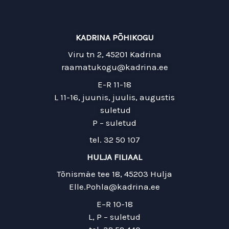
KADRINA PÕHIKOGU
Viru tn 2, 45201 Kadrina
raamatukogu@kadrina.ee
E-R 11-18
L 11-16, juunis, juulis, augustis
suletud
P – suletud
tel. 32 50 107
HULJA FILIAAL
Tõnismäe tee 18, 45203 Hulja
Elle.Pohla@kadrina.ee
E–R 10-18
L, P – suletud