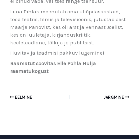
ei olnud vaba, valitses range tsensuur.
Liina Pihlak meenutab oma üliõpilasaastaid,
tööd teatris, filmis ja televisioonis, jutustab õest
Maarja Panovist, kes oli arst ja vennast Joelist,
kes on luuletaja, kirjanduskriitik,
keeleteadlane, tõlkija ja publitsist.
Huvitav ja teadmisi pakkuv lugemine!
Raamatut soovitas Elle Pohla Hulja
raamatukogust
.
EELMINE
JÄRGMINE