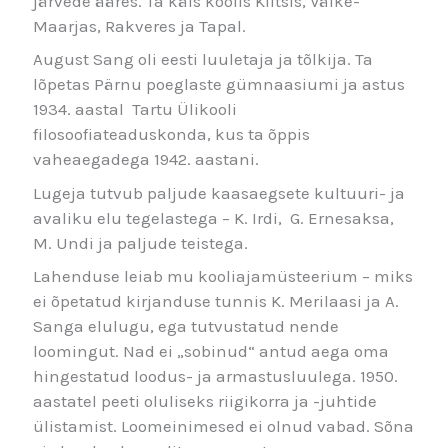
järvede ääres. Ta käis koolis Kiltsis, Väike-
Maarjas, Rakveres ja Tapal.
August Sang oli eesti luuletaja ja tõlkija. Ta
lõpetas Pärnu poeglaste gümnaasiumi ja astus
1934. aastal Tartu Ülikooli
filosoofiateaduskonda, kus ta õppis
vaheaegadega 1942. aastani.
Lugeja tutvub paljude kaasaegsete kultuuri- ja
avaliku elu tegelastega – K. Irdi, G. Ernesaksa,
M. Undi ja paljude teistega.
Lahenduse leiab mu kooliajamüsteerium – miks
ei õpetatud kirjanduse tunnis K. Merilaasi ja A.
Sanga elulugu, ega tutvustatud nende
loomingut. Nad ei „sobinud“ antud aega oma
hingestatud loodus- ja armastusluulega. 1950.
aastatel peeti oluliseks riigikorra ja -juhtide
ülistamist. Loomeinimesed ei olnud vabad. Sõna