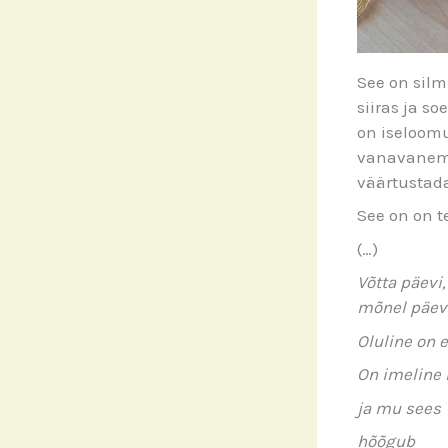
See on silm
siiras ja so
on iseloom
vanavanemat
väärtustada
See on on t
(…)
Võtta päevi,
mõnel päev
Oluline on e
On imeline
ja mu sees
hõõgub