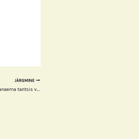
JÄRGMINE
Trude Teige „Kui vanaema tantsis vihmas“ 2025