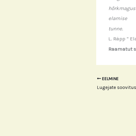
hõrkmagus
elamise
tunne.
L. Räpp ” E
Raamatut s
EELMINE