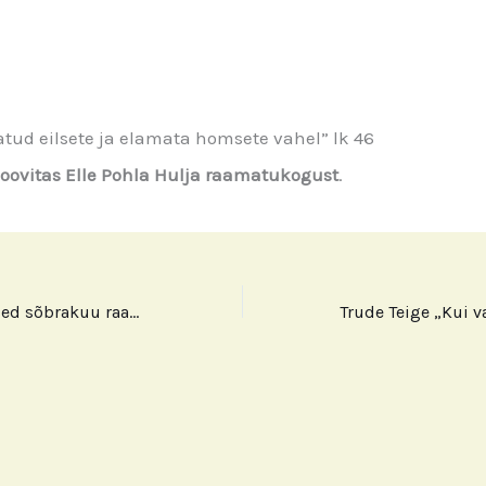
latud eilsete ja elamata homsete vahel” lk 46
oovitas Elle Pohla Hulja raamatukogust
.
Lugejate soovitused sõbrakuu raames