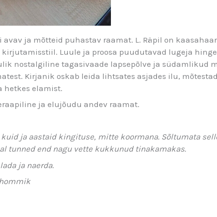
i avav ja mõtteid puhastav raamat. L. Räpil on kaasahaara
e kirjutamisstiil. Luule ja proosa puudutavad lugeja hinge.
ulik nostalgiline tagasivaade lapsepõlve ja südamlikud
est. Kirjanik oskab leida lihtsates asjades ilu, mõtestad
 hetkes elamist.
eraapiline ja elujõudu andev raamat.
 kuid ja aastaid kingituse, mitte koormana. Sõltumata selle
al tunned end nagu vette kukkunud tinakamakas.
lada ja naerda.
 hommik