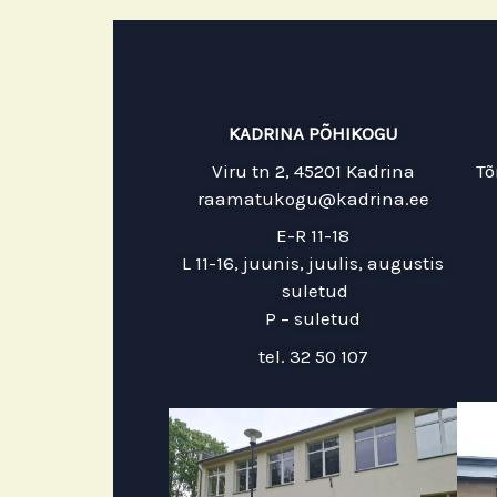
KADRINA PÕHIKOGU
Viru tn 2, 45201 Kadrina
Tõ
raamatukogu@kadrina.ee
E-R 11-18
L 11-16, juunis, juulis, augustis
suletud
P – suletud
tel. 32 50 107