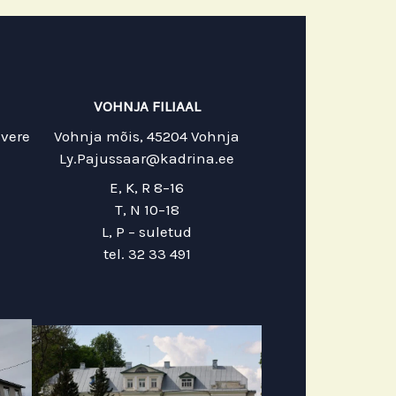
VOHNJA FILIAAL
evere
Vohnja mõis, 45204 Vohnja
Ly.Pajussaar@kadrina.ee
E, K, R 8–16
T, N 10–18
L, P – suletud
tel. 32 33 491