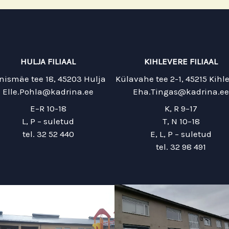
HULJA FILIAAL
KIHLEVERE FILIAAL
nismäe tee 18, 45203 Hulja
Külavahe tee 2-1, 45215 Kihl
Elle.Pohla@kadrina.ee
Eha.Tingas@kadrina.ee
E–R 10-18
K, R 9–17
L, P – suletud
T, N 10–18
tel. 32 52 440
E, L, P – suletud
tel. 32 98 491