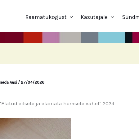
Raamatukogust
Kasutajale
Sünd
erda Ansi
/
27/04/2026
“Elatud eilsete ja elamata homsete vahel” 2024