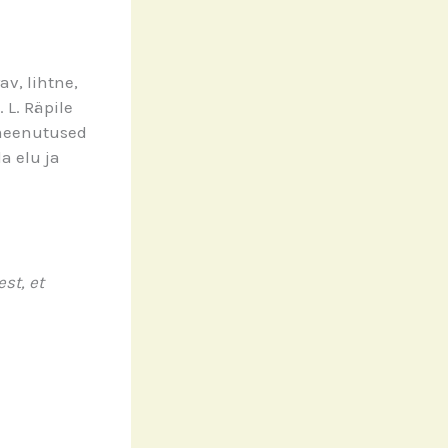
v, lihtne,
 L. Räpile
 meenutused
a elu ja
st, et