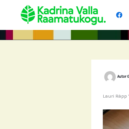
Skip
to
content
Autor
G
Lauri Räpp 